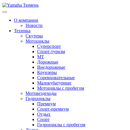
Toggle
navigation
О компании
Новости
Техника
Скутеры
Мотоциклы
Суперспoрт
Спорт-туризм
MT
Дорожные
Внедорожные
Круизеры
Соревновательные
Малокубатурные
Мотоциклы с пробегом
Мотовездеходы
Гидроциклы
Премиум
Спорт-премиум
Отдых
Спорт
Гидроциклы с пробегом
Лодки