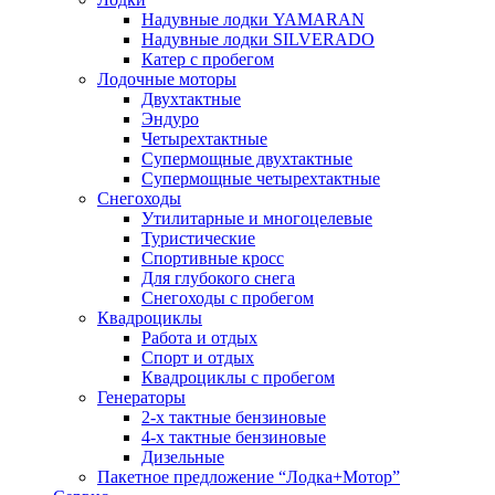
Надувные лодки YAMARAN
Надувные лодки SILVERADO
Катер с пробегом
Лодочные моторы
Двухтактные
Эндуро
Четырехтактные
Супермощные двухтактные
Супермощные четырехтактные
Снегоходы
Утилитарные и многоцелевые
Туристические
Спортивные кросс
Для глубокого снега
Снегоходы с пробегом
Квадроциклы
Работа и отдых
Спорт и отдых
Квадроциклы с пробегом
Генераторы
2-х тактные бензиновые
4-х тактные бензиновые
Дизельные
Пакетное предложение “Лодка+Мотор”