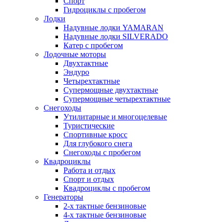
Спорт
Гидроциклы с пробегом
Лодки
Надувные лодки YAMARAN
Надувные лодки SILVERADO
Катер с пробегом
Лодочные моторы
Двухтактные
Эндуро
Четырехтактные
Супермощные двухтактные
Супермощные четырехтактные
Снегоходы
Утилитарные и многоцелевые
Туристические
Спортивные кросс
Для глубокого снега
Снегоходы с пробегом
Квадроциклы
Работа и отдых
Спорт и отдых
Квадроциклы с пробегом
Генераторы
2-х тактные бензиновые
4-х тактные бензиновые