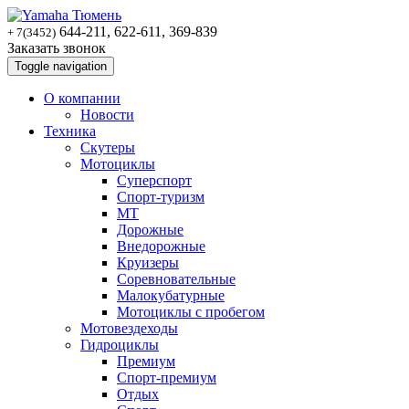
644-211, 622-611, 369-839
+ 7(3452)
Заказать звонок
Toggle navigation
О компании
Новости
Техника
Скутеры
Мотоциклы
Суперспoрт
Спорт-туризм
MT
Дорожные
Внедорожные
Круизеры
Соревновательные
Малокубатурные
Мотоциклы с пробегом
Мотовездеходы
Гидроциклы
Премиум
Спорт-премиум
Отдых