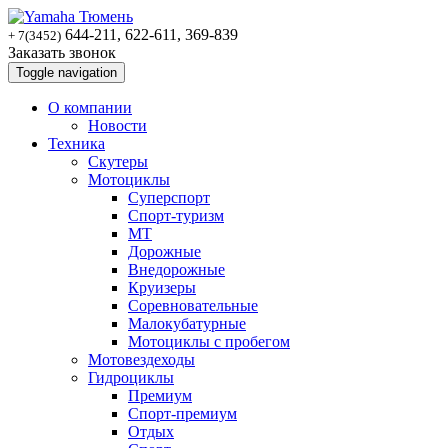
644-211, 622-611, 369-839
+ 7(3452)
Заказать звонок
Toggle navigation
О компании
Новости
Техника
Скутеры
Мотоциклы
Суперспoрт
Спорт-туризм
MT
Дорожные
Внедорожные
Круизеры
Соревновательные
Малокубатурные
Мотоциклы с пробегом
Мотовездеходы
Гидроциклы
Премиум
Спорт-премиум
Отдых