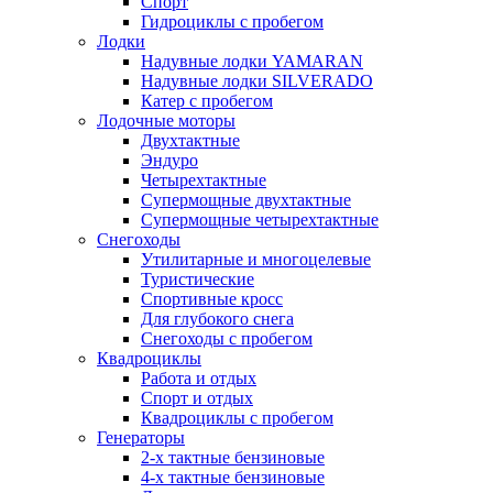
Спорт
Гидроциклы с пробегом
Лодки
Надувные лодки YAMARAN
Надувные лодки SILVERADO
Катер с пробегом
Лодочные моторы
Двухтактные
Эндуро
Четырехтактные
Супермощные двухтактные
Супермощные четырехтактные
Снегоходы
Утилитарные и многоцелевые
Туристические
Спортивные кросс
Для глубокого снега
Снегоходы с пробегом
Квадроциклы
Работа и отдых
Спорт и отдых
Квадроциклы с пробегом
Генераторы
2-х тактные бензиновые
4-х тактные бензиновые