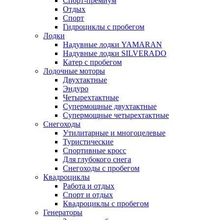
Спорт-премиум
Отдых
Спорт
Гидроциклы с пробегом
Лодки
Надувные лодки YAMARAN
Надувные лодки SILVERADO
Катер с пробегом
Лодочные моторы
Двухтактные
Эндуро
Четырехтактные
Супермощные двухтактные
Супермощные четырехтактные
Снегоходы
Утилитарные и многоцелевые
Туристические
Спортивные кросс
Для глубокого снега
Снегоходы с пробегом
Квадроциклы
Работа и отдых
Спорт и отдых
Квадроциклы с пробегом
Генераторы