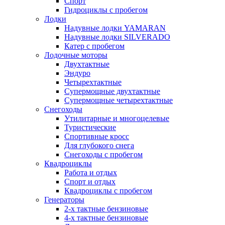
Спорт
Гидроциклы с пробегом
Лодки
Надувные лодки YAMARAN
Надувные лодки SILVERADO
Катер с пробегом
Лодочные моторы
Двухтактные
Эндуро
Четырехтактные
Супермощные двухтактные
Супермощные четырехтактные
Снегоходы
Утилитарные и многоцелевые
Туристические
Спортивные кросс
Для глубокого снега
Снегоходы с пробегом
Квадроциклы
Работа и отдых
Спорт и отдых
Квадроциклы с пробегом
Генераторы
2-х тактные бензиновые
4-х тактные бензиновые