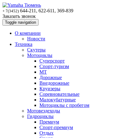
644-211, 622-611, 369-839
+ 7(3452)
Заказать звонок
Toggle navigation
О компании
Новости
Техника
Скутеры
Мотоциклы
Суперспoрт
Спорт-туризм
MT
Дорожные
Внедорожные
Круизеры
Соревновательные
Малокубатурные
Мотоциклы с пробегом
Мотовездеходы
Гидроциклы
Премиум
Спорт-премиум
Отдых