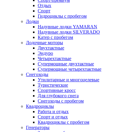
Спорт-премиум
Отдых
Спорт
Гидроциклы с пробегом
Лодки
Надувные лодки YAMARAN
Надувные лодки SILVERADO
Катер с пробегом
Лодочные моторы
Двухтактные
Эндуро
Четырехтактные
Супермощные двухтактные
Супермощные четырехтактные
Снегоходы
Утилитарные и многоцелевые
Туристические
Спортивные кросс
Для глубокого снега
Снегоходы с пробегом
Квадроциклы
Работа и отдых
Спорт и отдых
Квадроциклы с пробегом
Генераторы