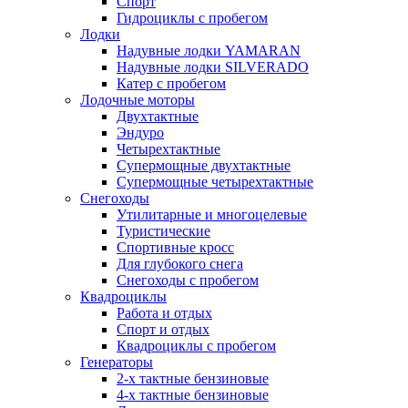
Спорт
Гидроциклы с пробегом
Лодки
Надувные лодки YAMARAN
Надувные лодки SILVERADO
Катер с пробегом
Лодочные моторы
Двухтактные
Эндуро
Четырехтактные
Супермощные двухтактные
Супермощные четырехтактные
Снегоходы
Утилитарные и многоцелевые
Туристические
Спортивные кросс
Для глубокого снега
Снегоходы с пробегом
Квадроциклы
Работа и отдых
Спорт и отдых
Квадроциклы с пробегом
Генераторы
2-х тактные бензиновые
4-х тактные бензиновые