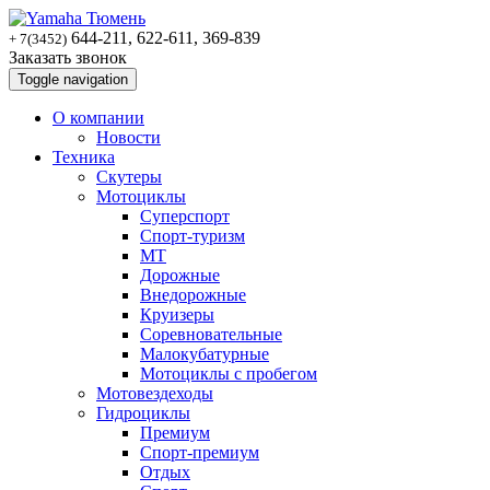
644-211, 622-611, 369-839
+ 7(3452)
Заказать звонок
Toggle navigation
О компании
Новости
Техника
Скутеры
Мотоциклы
Суперспoрт
Спорт-туризм
MT
Дорожные
Внедорожные
Круизеры
Соревновательные
Малокубатурные
Мотоциклы с пробегом
Мотовездеходы
Гидроциклы
Премиум
Спорт-премиум
Отдых